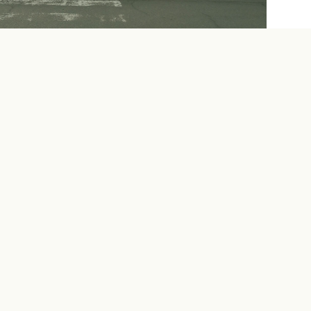
CONTACTO
Carretera General Arure – Valle Gran
Rey
Arure, La Gomera
C.P. 38892
922 80 42 26
RESTAURANTES
Chorros de Epina – Epina