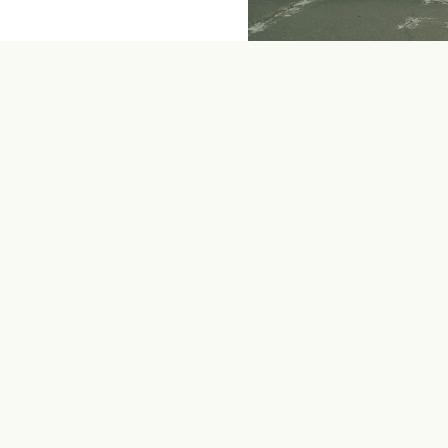
NAVEGACIÓN
Inicio
Alojamiento
· Arure Plaza
· Rural Gomera
· Morero – Alojera
Restaurantes