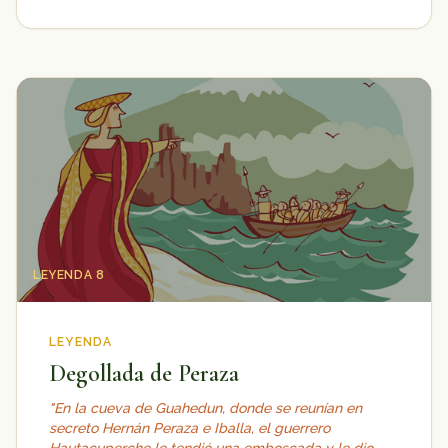
LEYENDA 8
LEYENDA
Degollada de Peraza
"En la cueva de Guahedun, donde se reunían en
secreto Hernán Peraza e Iballa, el guerrero
Hautacuperche le tendió una emboscada y le dio