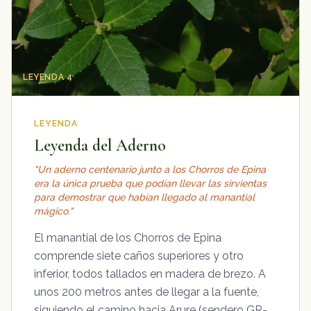
LEYENDA 4
LEYENDA
Leyenda del Aderno
"Un aderno centenario junto a los Chorros de Epina
era la única prueba que podían llevar las sirvientas
para demostrar que habían llegado al manantial
mágico."
El manantial de los Chorros de Epina
comprende siete caños superiores y otro
inferior, todos tallados en madera de brezo. A
unos 200 metros antes de llegar a la fuente,
siguiendo el camino hacia Arure (sendero GR-