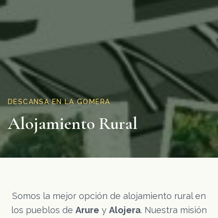
DESCANSA EN LA GOMERA
Alojamiento Rural
Somos la mejor opción de alojamiento rural en
los pueblos de
Arure
y
Alojera
. Nuestra misión