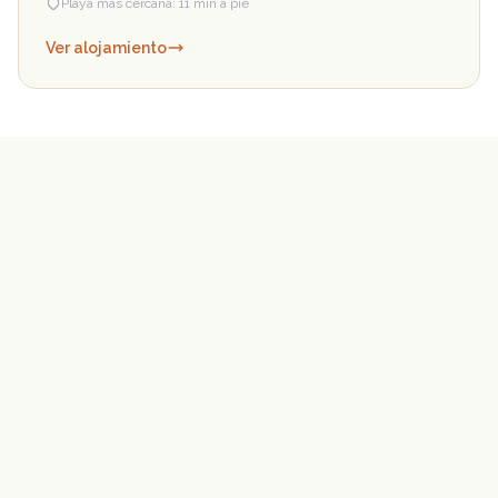
Playa más cercana: 11 min a pie
Ver alojamiento
¿Necesitas más información?
Llámanos y te ayudamos a elegir el alojamiento ideal
para tu visita a La Gomera.
922 80 42 26